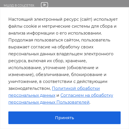
МШЗД В СОЦСЕТЯХ:
р
МЕЖДУНАРОДНАЯ ШКОЛА ЗАВТРАШНЕГО ДНЯ
2026 © ВСЕ ПРАВА
Настоящий электронный ресурс (сайт) использует
ЗАЩИЩЕНЫ
о
файлы cookie и метрические системы для сбора и
ПОЛИТИКА КОНФИДЕНЦИАЛЬНОСТИ
анализа информации о его использовании.
д
Продолжая пользоваться сайтом, пользователь
выражает согласие на обработку своих
персональных данных владельцем электронного
н
ресурса, включая их сбор, хранение,
использование, уточнение (обновление и
а
изменение), обезличивание, блокирование и
уничтожение, в соответствии с действующим
я
законодательством,
Политикой обработки
персональных данных
и
Согласием на обработку
персональных данных Пользователей
.
ш
Принять
к