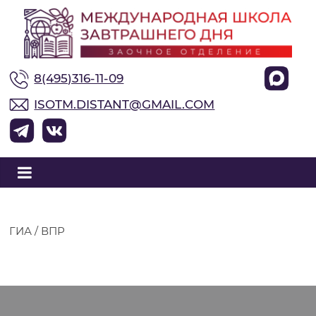
М
8(495)316-11-09
е
ISOTM.DISTANT@GMAIL.COM
ж
д
у
ГИА / ВПР
н
а