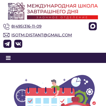
М
8(495)316-11-09
е
ISOTM.DISTANT@GMAIL.COM
ж
д
у
н
а