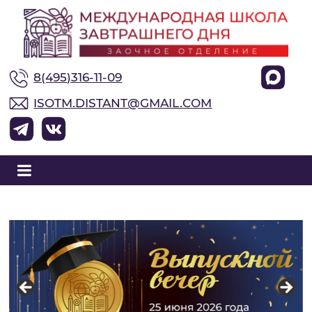
М
8(495)316-11-09
е
ISOTM.DISTANT@GMAIL.COM
ж
д
у
н
а