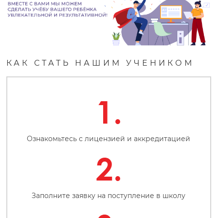
о
л
КАК СТАТЬ НАШИМ УЧЕНИКОМ
а
з
а
Ознакомьтесь с лицензией и аккредитацией
в
т
Заполните заявку на поступление в школу
р