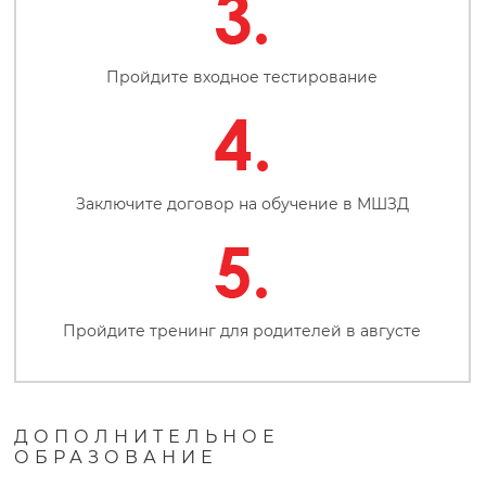
а
ш
Пройдите входное тестирование
н
е
Заключите договор на обучение в МШЗД
г
о
Пройдите тренинг для родителей в августе
д
н
ДОПОЛНИТЕЛЬНОЕ
ОБРАЗОВАНИЕ