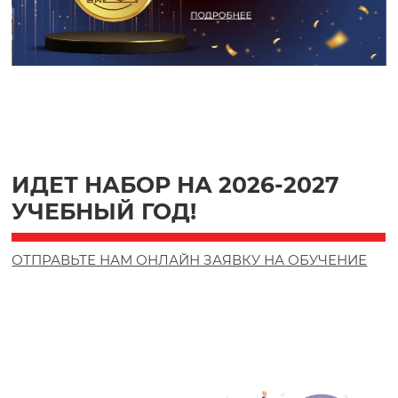
р
о
д
н
ИДЕТ НАБОР НА 2026-2027
УЧЕБНЫЙ ГОД!
а
ОТПРАВЬТЕ НАМ ОНЛАЙН ЗАЯВКУ НА ОБУЧЕНИЕ
я
ш
к