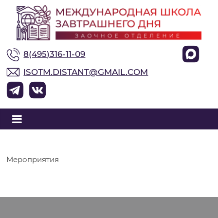
М
8(495)316-11-09
е
ISOTM.DISTANT@GMAIL.COM
ж
д
у
Мероприятия
н
а