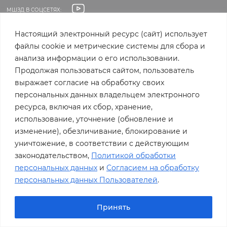
МШЗД В СОЦСЕТЯХ:
р
МЕЖДУНАРОДНАЯ ШКОЛА ЗАВТРАШНЕГО ДНЯ
2026 © ВСЕ ПРАВА
Настоящий электронный ресурс (сайт) использует
ЗАЩИЩЕНЫ
о
файлы cookie и метрические системы для сбора и
ПОЛИТИКА КОНФИДЕНЦИАЛЬНОСТИ
анализа информации о его использовании.
д
Продолжая пользоваться сайтом, пользователь
выражает согласие на обработку своих
персональных данных владельцем электронного
н
ресурса, включая их сбор, хранение,
использование, уточнение (обновление и
а
изменение), обезличивание, блокирование и
уничтожение, в соответствии с действующим
я
законодательством,
Политикой обработки
персональных данных
и
Согласием на обработку
персональных данных Пользователей
.
ш
Принять
к