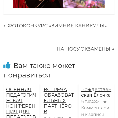
о
л
←
ФОТОКОНКУРС «ЗИМНИЕ КАНИКУЛЫ»
а
НА НОСУ ЭКЗАМЕНЫ
→
з
а
Вам также может
понравиться
в
ОСЕННЯЯ
ВСТРЕЧА
Рождествен
т
ПЕДАГОГИЧ
ОБРАЗОВАТ
ская Ёлочка
ЕСКАЯ
ЕЛЬНЫХ
11.01.2024
КОНФЕРЕН
ПАРТНЁРО
р
Комментари
ЦИЯ ДЛЯ
В
и
к записи
ПЕДАГОГОВ