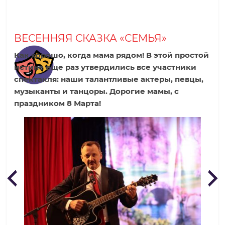
р
ВЕСЕННЯЯ СКАЗКА «СЕМЬЯ»
о
Как хорошо, когда мама рядом! В этой простой
истине еще раз утвердились все участники
д
спектакля: наши талантливые актеры, певцы,
музыканты и танцоры. Дорогие мамы, с
н
праздником 8 Марта!
а
я
ш
к