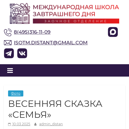
М
8(495)316-11-09
е
ISOTM.DISTANT@GMAIL.COM
ж
д
у
Фото
ВЕСЕННЯЯ СКАЗКА
н
«СЕМЬЯ»
а
10.03.2025
admin_distan