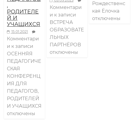
03.09.2023
Рождественс
а
,
Комментари
кая Ёлочка
РОДИТЕЛЕ
и
к записи
Й И
отключены
ш
ВСТРЕЧА
УЧАЩИХСЯ
ОБРАЗОВАТЕ
15.01.2021
н
ЛЬНЫХ
Комментари
ПАРТНЁРОВ
и
к записи
отключены
е
ОСЕННЯЯ
ПЕДАГОГИЧЕ
СКАЯ
г
КОНФЕРЕНЦ
ИЯ ДЛЯ
о
ПЕДАГОГОВ,
РОДИТЕЛЕЙ
д
И УЧАЩИХСЯ
отключены
н