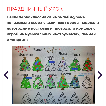
р
ПРАЗДНИЧНЫЙ УРОК
Наши первоклассники на онлайн-уроке
о
показывали своих сказочных героев, надевали
новогодние костюмы и проводили концерт с
д
игрой на музыкальных инструментах, пением
и танцами!
н
а
я
ш
к