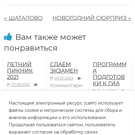
о
←
ШАТАЛОВО
НОВОГОДНИЙ СЮРПРИЗ
→
л
Вам также может
а
понравиться
з
ЛЕТНИЙ
СДАЁМ
ПРОГРАММ
ПИКНИК
ЭКЗАМЕН
А
а
2021
ПОДГОТОВ
09.01.2023
КИ К ГИА
07.06.2021
Комментари
в
26.04.2025
Комментари
и
к записи
Комментари
и
к записи
СДАЁМ
Настоящий электронный ресурс (сайт) использует
и
к записи
т
ЛЕТНИЙ
ЭКЗАМЕН
файлы cookie и метрические системы для сбора и
ПРОГРАММА
ПИКНИК 2021
отключены
анализа информации о его использовании.
ПОДГОТОВК
отключены
р
Продолжая пользоваться сайтом, пользователь
И К ГИА
выражает согласие на обработку своих