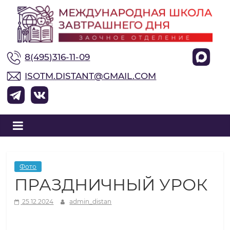
М
8(495)316-11-09
е
ISOTM.DISTANT@GMAIL.COM
ж
д
у
Фото
ПРАЗДНИЧНЫЙ УРОК
н
25.12.2024
admin_distan
а