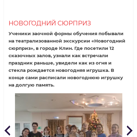
р
НОВОГОДНИЙ СЮРПРИЗ
о
Ученики заочной формы обучения побывали
на театрализованной экскурсии «Новогодний
д
сюрприз», в городе Клин. Где посетили 12
сказочных залов, узнали как встречали
н
праздник раньше, увидели как из огня и
стекла рождается новогодняя игрушка. В
а
конце сами расписали новогоднюю игрушку
на долгую память.
я
ш
к