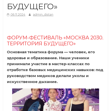
БУДУЩЕГО»
р
06.11.2024
admin_distan
о
д
ФОРУМ-ФЕСТИВАЛЬ «МОСКВА 2030.
ТЕРРИТОРИЯ БУДУЩЕГО»
н
Основная тематика форума — человек, его
здоровье и образование. Наши ученики
а
принимали участие в мастер-классах по
отработке базовых медицинских навыков: под
я
руководством медиков делали уколы и
искусственное дыхание.
ш
к