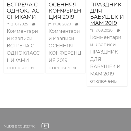
а
ВСТРЕЧА С
ОСЕННЯЯ
ПРАЗДНИК
ОДНОКЛАС
КОНФЕРЕН
ДЛЯ
СНИКАМИ
ЦИЯ 2019
БАБУШЕК И
ш
МАМ 2019
21.01.2025
17.08.2020
17.08.2020
Комментари
Комментари
н
Комментари
и
к записи
и
к записи
и
к записи
ВСТРЕЧА С
ОСЕННЯЯ
ПРАЗДНИК
е
ОДНОКЛАСС
КОНФЕРЕНЦ
ДЛЯ
НИКАМИ
ИЯ 2019
БАБУШЕК И
отключены
отключены
г
МАМ 2019
отключены
о
д
н
МШЗД В СОЦСЕТЯХ: