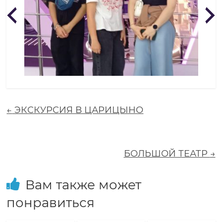
о
л
а
з
←
ЭКСКУРСИЯ В ЦАРИЦЫНО
а
в
БОЛЬШОЙ ТЕАТР
→
т
Вам также может
понравиться
р