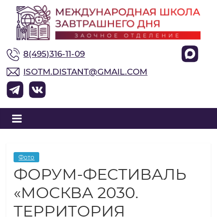
М
8(495)316-11-09
е
ISOTM.DISTANT@GMAIL.COM
ж
д
у
Фото
ФОРУМ-ФЕСТИВАЛЬ
н
«МОСКВА 2030.
а
ТЕРРИТОРИЯ