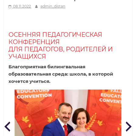
08.11.2022
admin_distan
р
о
ОСЕННЯЯ ПЕДАГОГИЧЕСКАЯ
КОНФЕРЕНЦИЯ
д
ДЛЯ ПЕДАГОГОВ, РОДИТЕЛЕЙ И
УЧАЩИХСЯ
н
Благоприятная билингвальная
образовательная среда: школа, в которой
а
хочется учиться.
я
ш
к