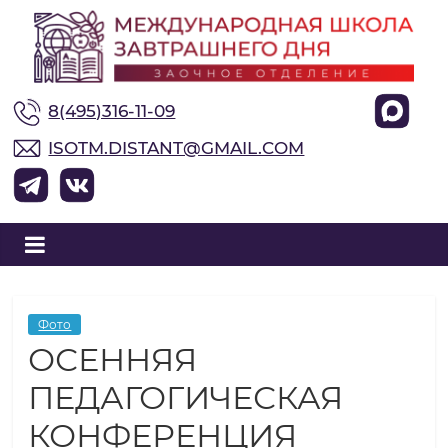
М
8(495)316-11-09
е
ISOTM.DISTANT@GMAIL.COM
ж
д
у
Фото
ОСЕННЯЯ
н
ПЕДАГОГИЧЕСКАЯ
а
КОНФЕРЕНЦИЯ