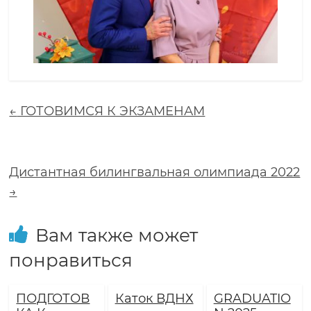
о
л
а
←
ГОТОВИМСЯ К ЭКЗАМЕНАМ
з
а
Дистантная билингвальная олимпиада 2022
→
в
Вам также может
т
понравиться
р
ПОДГОТОВ
Каток ВДНХ
GRADUATIO