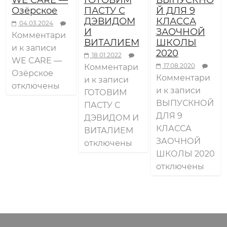
WE CARE —
ГОТОВИМ
ВЫПУСКНО
а
Озёрское
ПАСТУ С
Й ДЛЯ 9
ДЭВИДОМ
КЛАССА
04.03.2024
И
ЗАОЧНОЙ
ш
Комментари
ВИТАЛИЕМ
ШКОЛЫ
и
к записи
2020
18.01.2022
WE CARE —
н
17.08.2020
Комментари
Озёрское
Комментари
и
к записи
отключены
е
и
к записи
ГОТОВИМ
ВЫПУСКНОЙ
ПАСТУ С
ДЛЯ 9
г
ДЭВИДОМ И
КЛАССА
ВИТАЛИЕМ
ЗАОЧНОЙ
отключены
о
ШКОЛЫ 2020
отключены
д
н