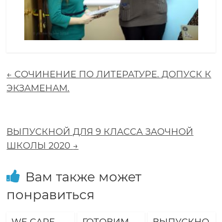
о
л
а
←
СОЧИНЕНИЕ ПО ЛИТЕРАТУРЕ. ДОПУСК К
ЭКЗАМЕНАМ.
з
а
ВЫПУСКНОЙ ДЛЯ 9 КЛАССА ЗАОЧНОЙ
ШКОЛЫ 2020
→
в
т
Вам также может
понравиться
р