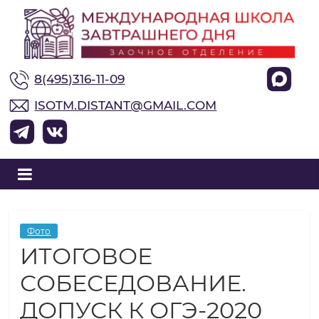
М
8(495)316-11-09
е
ISOTM.DISTANT@GMAIL.COM
ж
д
у
Фото
ИТОГОВОЕ
н
СОБЕСЕДОВАНИЕ.
а
ДОПУСК К ОГЭ-2020