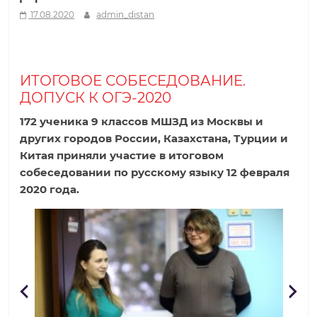
17.08.2020
admin_distan
р
о
ИТОГОВОЕ СОБЕСЕДОВАНИЕ.
ДОПУСК К ОГЭ-2020
д
172 ученика 9 классов МШЗД из Москвы и
н
других городов России, Казахстана, Турции и
Китая приняли участие в итоговом
собеседовании по русскому языку 12 февраля
а
2020 года.
я
ш
к